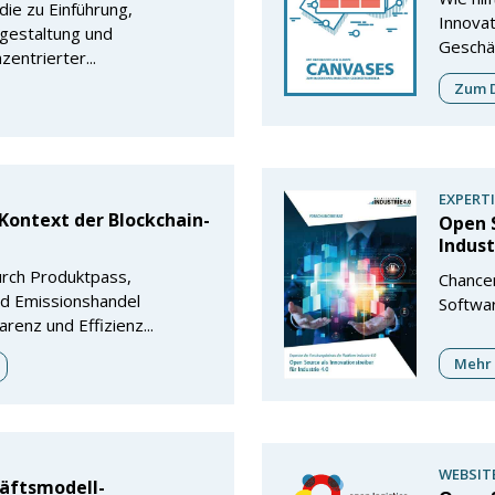
udie zu Einführung,
Innova
sgestaltung und
Geschä
entrierter...
Zum D
EXPERTI
Kontext der Blockchain-
Open S
Indust
urch Produktpass,
Chance
nd Emissionshandel
Softwar
renz und Effizienz...
Mehr 
WEBSIT
äftsmodell-