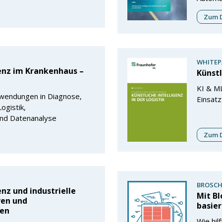
Zum D
WHITEP
genz im Krankenhaus –
Künstl
KI & ML
nwendungen in Diagnose,
Einsatz
ogistik,
nd Datenanalyse
Zum D
BROSCH
enz und industrielle
Mit B
ven und
basie
nen
Wie hil