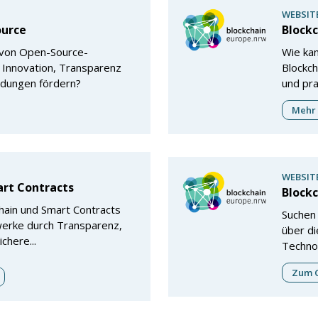
WEBSIT
ource
Block
 von Open-Source-
Wie ka
 Innovation, Transparenz
Blockch
dungen fördern?
und pr
Mehr 
WEBSIT
art Contracts
Blockc
hain und Smart Contracts
Suchen 
erke durch Transparenz,
über di
chere...
Techno
Zum G