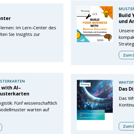
MUSTER
Build 
enter
und A
ne lernen: Im Lern-Center des
Unsere 
ten Sie Insights zur
kompakt
Strategi
Zum D
STERKARTEN
WHITEP
 with AI–
Das D
usterkarten
Das Whi
ogistik: Fünf wissenschaftlich
Kontinu
modellmuster warten auf
Zum D