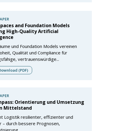
APER
Spaces and Foundation Models
ng High-Quality Artificial
igence
äume und Foundation Models vereinen
heit, Qualität und Compliance für
gsfähige, vertrauenswürdige...
ownload (PDF)
APER
mpass: Orientierung und Umsetzung
n Mittelstand
t Logistik resilienter, effizienter und
er – durch bessere Prognosen,
isierung...