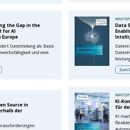
WHITEP
ing the Gap in the
Data 
l for AI
Enabli
n Europe
Intell
dert Datenteilung als Basis
Datenr
ewerbsfähigkeit und eine
Datenho
leistun
Zum D
WHITEP
KI-Ko
en Source in
für de
rhalb der
KI mach
flexibl
Herausforderungen
Automat