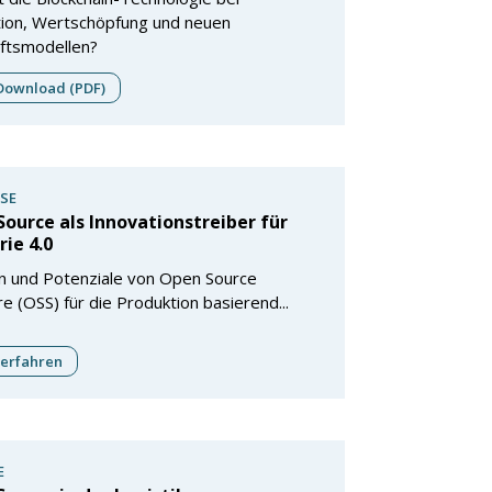
tion, Wertschöpfung und neuen
ftsmodellen?
ownload (PDF)
SE
ource als Innovationstreiber für
rie 4.0
n und Potenziale von Open Source
e (OSS) für die Produktion basierend...
erfahren
E