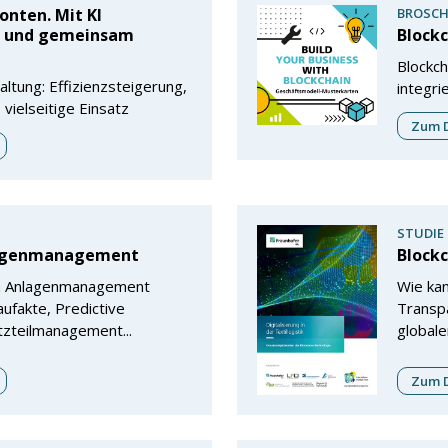
onten. Mit KI
BROSCH
n und gemeinsam
Block
Blockch
ltung: Effizienzsteigerung,
integri
 vielseitige Einsatz
Zum D
STUDIE
lagenmanagement
Blockc
im Anlagenmanagement
Wie kan
aufakte, Predictive
Transpa
tzteilmanagement...
globalen
Zum D